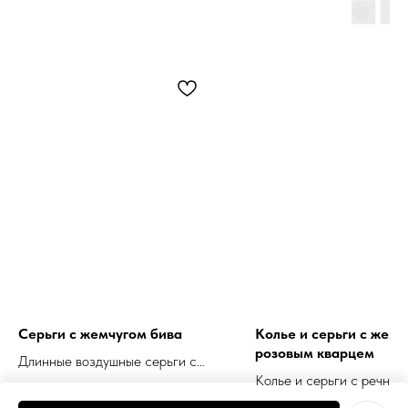
Серьги с жемчугом бива
Колье и серьги с жемч
розовым кварцем
Длинные воздушные серьги с
Колье и серьги с речным
барочным жемчугом нежно-
жемчугом, розовым кварц
розового цвета и белым