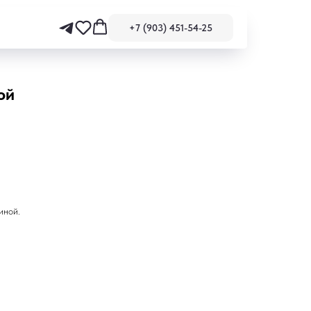
+7 (903) 451-54-25
ой
иной.