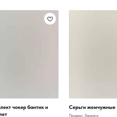
лект чокер бантик и
Серьги жемчужные
лет
Продано. Заказать.