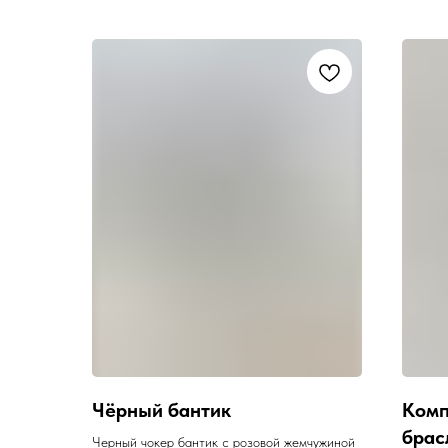
Чёрный бантик
Комп
брас
Черный чокер бантик с розовой жемчужиной