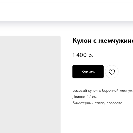
Кулон с жемчужин
1 400
р.
Купить
Базовый кулон с барочной жемчуж
Длинна 42 см.
Бижутерный сплав, позолота.