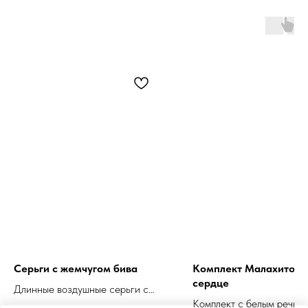
Серьги с жемчугом бива
Комплект Малахитово
сердце
Длинные воздушные серьги с
Комплект с белым речны
барочным жемчугом нежно-